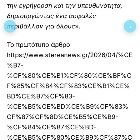
την εγρήγορση και την υπευθυνότητα,
δημιουργώντας ένα ασφαλές
‹
›
περιβάλλον για όλους
».
Το πρωτότυπο άρθρο
https://www.stereanews.gr/2026/04/%CE
%B7-
%CF%80%CE%B1%CF%80%CE%BF%C
F%85%CF%84%CF%83%CE%B1%CE%
BD%CE%B7%CF%83-
%CE%B5%CE%BD%CE%B9%CF%83%
CF%87%CF%8D%CE%B5%CE%B9-
%CF%84%CE%B7%CE%BD-
%CE%B5%CF%80%CE%B9%CF%87%C