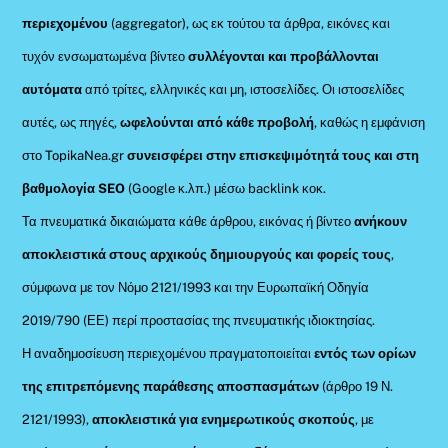
περιεχομένου
(aggregator), ως εκ τούτου τα άρθρα, εικόνες και
τυχόν ενσωματωμένα βίντεο
συλλέγονται και προβάλλονται
αυτόματα
από τρίτες, ελληνικές και μη, ιστοσελίδες. Οι ιστοσελίδες
αυτές, ως πηγές,
ωφελούνται από κάθε προβολή
, καθώς η εμφάνιση
στο TopikaNea.gr
συνεισφέρει στην επισκεψιμότητά τους και στη
βαθμολογία SEO
(Google κ.λπ.) μέσω backlink κοκ.
Τα πνευματικά δικαιώματα κάθε άρθρου, εικόνας ή βίντεο
ανήκουν
αποκλειστικά στους αρχικούς δημιουργούς και φορείς τους
,
σύμφωνα με τον Νόμο 2121/1993 και την Ευρωπαϊκή Οδηγία
2019/790 (ΕΕ) περί προστασίας της πνευματικής ιδιοκτησίας.
Η αναδημοσίευση περιεχομένου πραγματοποιείται
εντός των ορίων
της επιτρεπόμενης παράθεσης αποσπασμάτων
(άρθρο 19 Ν.
2121/1993),
αποκλειστικά για ενημερωτικούς σκοπούς
, με