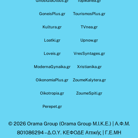
GnosiGiaOlous.gr
Topikanea.gr
GoneisPlus.gr
TourismosPlus.gr
Kultura.gr
TVnea.gr
Loatki.gr
Upnow.gr
Loveis.gr
VresSyntages.gr
ModernaGynaika.gr
Xristianika.gr
OikonomiaPlus.gr
ZoumeKalytera.gr
Oikotropia.gr
ZoumeSpiti.gr
Perepet.gr
© 2026
Orama Group
(Orama Group Μ.Ι.Κ.Ε.) | Α.Φ.Μ.
801086294 – Δ.Ο.Υ. ΚΕΦΟΔΕ Αττικής | Γ.Ε.ΜΗ