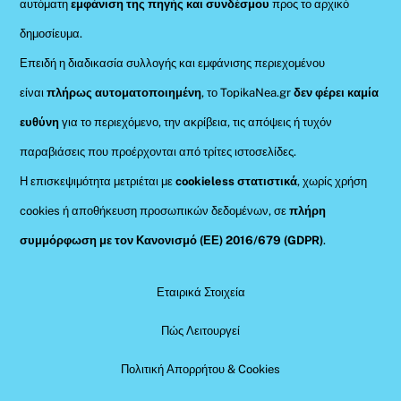
αυτόματη
εμφάνιση της πηγής και συνδέσμου
προς το αρχικό
δημοσίευμα.
Επειδή η διαδικασία συλλογής και εμφάνισης περιεχομένου
είναι
πλήρως αυτοματοποιημένη
, το TopikaNea.gr
δεν φέρει καμία
ευθύνη
για το περιεχόμενο, την ακρίβεια, τις απόψεις ή τυχόν
παραβιάσεις που προέρχονται από τρίτες ιστοσελίδες.
Η επισκεψιμότητα μετριέται με
cookieless στατιστικά
, χωρίς χρήση
cookies ή αποθήκευση προσωπικών δεδομένων, σε
πλήρη
συμμόρφωση με τον Κανονισμό (ΕΕ) 2016/679 (GDPR)
.
Εταιρικά Στοιχεία
Πώς Λειτουργεί
Πολιτική Απορρήτου & Cookies